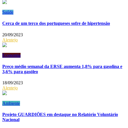
Saúde
Cerca de um terço dos portugueses sofre de hipertensão
20/09/2023
Alentejo
Economia
Preço médio semanal da ERSE aumenta 1,8% para gasolina e
3,6% para gasóleo
18/09/2023
Alentejo
Ambiente
Projeto GUARDIÕES em destaque no Relatório Voluntário
Nacional