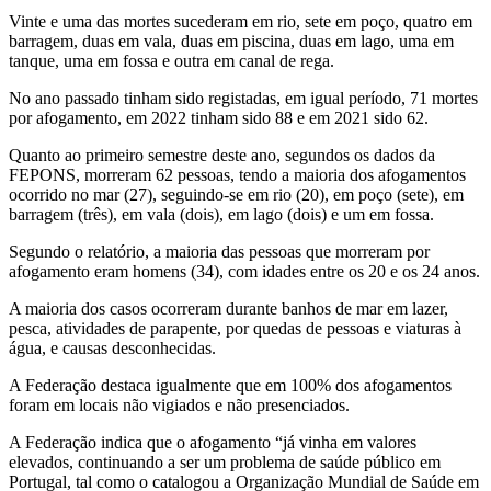
Vinte e uma das mortes sucederam em rio, sete em poço, quatro em
barragem, duas em vala, duas em piscina, duas em lago, uma em
tanque, uma em fossa e outra em canal de rega.
No ano passado tinham sido registadas, em igual período, 71 mortes
por afogamento, em 2022 tinham sido 88 e em 2021 sido 62.
Quanto ao primeiro semestre deste ano, segundos os dados da
FEPONS, morreram 62 pessoas, tendo a maioria dos afogamentos
ocorrido no mar (27), seguindo-se em rio (20), em poço (sete), em
barragem (três), em vala (dois), em lago (dois) e um em fossa.
Segundo o relatório, a maioria das pessoas que morreram por
afogamento eram homens (34), com idades entre os 20 e os 24 anos.
A maioria dos casos ocorreram durante banhos de mar em lazer,
pesca, atividades de parapente, por quedas de pessoas e viaturas à
água, e causas desconhecidas.
A Federação destaca igualmente que em 100% dos afogamentos
foram em locais não vigiados e não presenciados.
A Federação indica que o afogamento “já vinha em valores
elevados, continuando a ser um problema de saúde público em
Portugal, tal como o catalogou a Organização Mundial de Saúde em