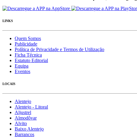
LINKS
Quem Somos
Publicidade
Política de Privacidade e Termos de Utilização
Ficha Técnica
Estatuto Editorial
Equipa
Eventos
LOCAIS
Alentejo
Alentejo - Litoral
Aljustrel
Almodôvar
Alvito
Baixo Alentejo
Barrancos