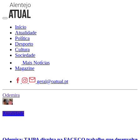
Início
Atualidade
Política
Desporto
Cultura
Sociedade
Mais Notícias
Magazine
geral@oatual.pt
Odemira
Atualidade
Odemira: TAIPA divulga na FACECO trabalho que desenvolve