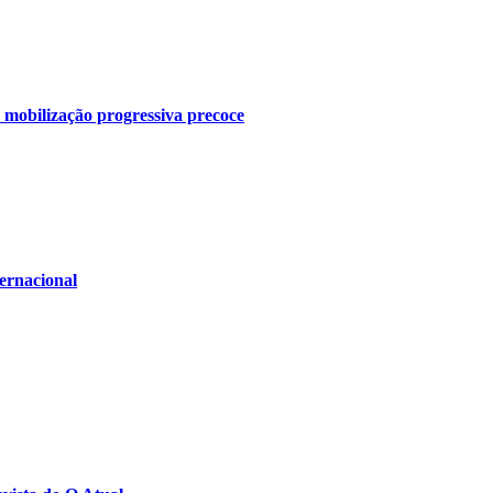
mobilização progressiva precoce
ernacional