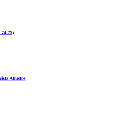
 74-75)
ista Aliustre