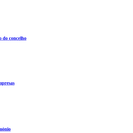
o do concelho
mpresas
mónio