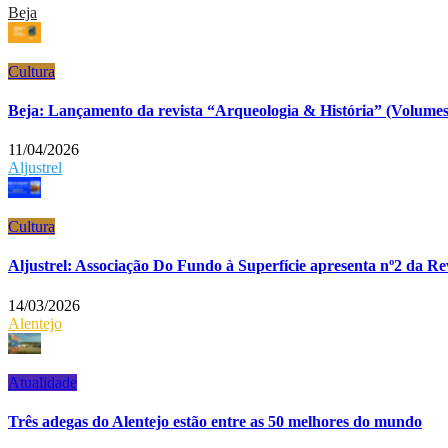
Beja
Cultura
Beja: Lançamento da revista “Arqueologia & História” (Volumes
11/04/2026
Aljustrel
Cultura
Aljustrel: Associação Do Fundo à Superfície apresenta nº2 da Rev
14/03/2026
Alentejo
Atualidade
Três adegas do Alentejo estão entre as 50 melhores do mundo