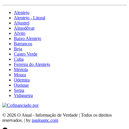
Alentejo
Alentejo - Litoral
Aljustrel
Almodôvar
Alvito
Baixo Alentejo
Barrancos
Beja
Castro Verde
Cuba
Ferreira do Alentejo
Mértola
Moura
Odemira
Ourique
Serpa
Vidigueira
© 2026 O Atual - Informação de Verdade | Todos os direitos
reservados. | by
pauloamc.com