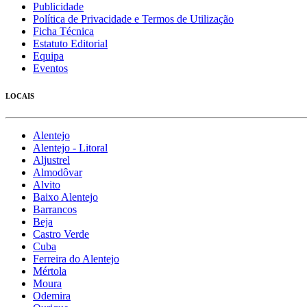
Publicidade
Política de Privacidade e Termos de Utilização
Ficha Técnica
Estatuto Editorial
Equipa
Eventos
LOCAIS
Alentejo
Alentejo - Litoral
Aljustrel
Almodôvar
Alvito
Baixo Alentejo
Barrancos
Beja
Castro Verde
Cuba
Ferreira do Alentejo
Mértola
Moura
Odemira