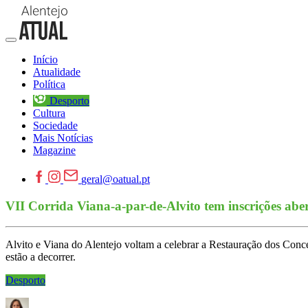
Início
Atualidade
Política
Desporto
Cultura
Sociedade
Mais Notícias
Magazine
geral@oatual.pt
VII Corrida Viana-a-par-de-Alvito tem inscrições abe
Alvito e Viana do Alentejo voltam a celebrar a Restauração dos Conce
estão a decorrer.
Desporto