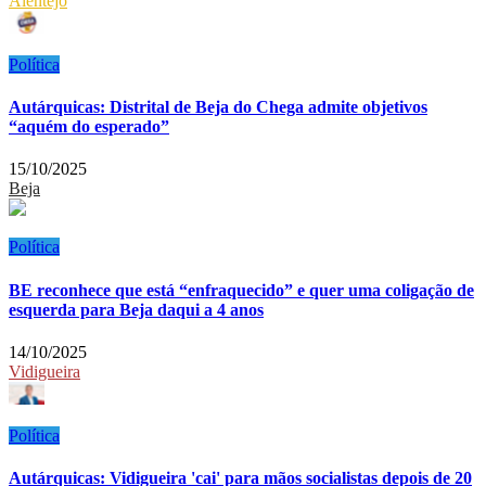
Alentejo
Política
Autárquicas: Distrital de Beja do Chega admite objetivos
“aquém do esperado”
15/10/2025
Beja
Política
BE reconhece que está “enfraquecido” e quer uma coligação de
esquerda para Beja daqui a 4 anos
14/10/2025
Vidigueira
Política
Autárquicas: Vidigueira 'cai' para mãos socialistas depois de 20