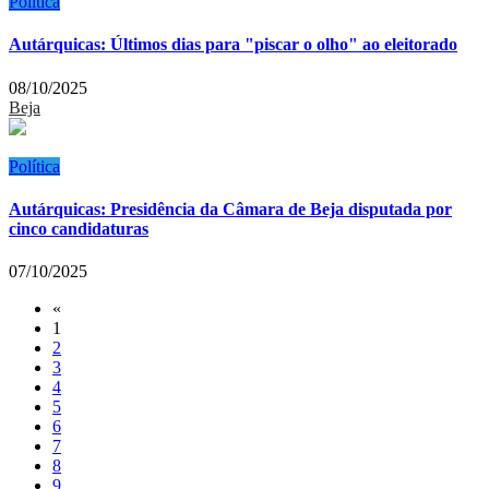
Política
Autárquicas: Últimos dias para "piscar o olho" ao eleitorado
08/10/2025
Beja
Política
Autárquicas: Presidência da Câmara de Beja disputada por
cinco candidaturas
07/10/2025
«
1
2
3
4
5
6
7
8
9