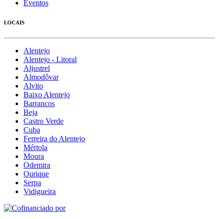
Eventos
LOCAIS
Alentejo
Alentejo - Litoral
Aljustrel
Almodôvar
Alvito
Baixo Alentejo
Barrancos
Beja
Castro Verde
Cuba
Ferreira do Alentejo
Mértola
Moura
Odemira
Ourique
Serpa
Vidigueira