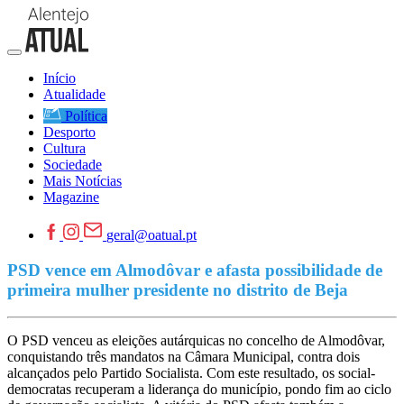
Início
Atualidade
Política
Desporto
Cultura
Sociedade
Mais Notícias
Magazine
geral@oatual.pt
PSD vence em Almodôvar e afasta possibilidade de
primeira mulher presidente no distrito de Beja
O PSD venceu as eleições autárquicas no concelho de Almodôvar,
conquistando três mandatos na Câmara Municipal, contra dois
alcançados pelo Partido Socialista. Com este resultado, os social-
democratas recuperam a liderança do município, pondo fim ao ciclo