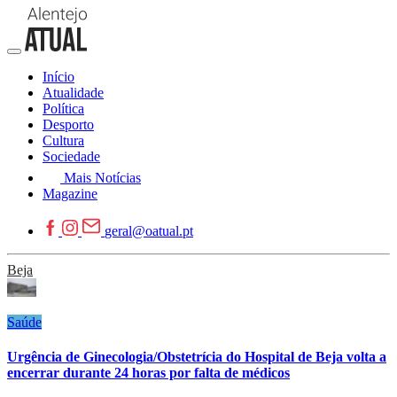
Início
Atualidade
Política
Desporto
Cultura
Sociedade
Mais Notícias
Magazine
geral@oatual.pt
Beja
Saúde
Urgência de Ginecologia/Obstetrícia do Hospital de Beja volta a
encerrar durante 24 horas por falta de médicos