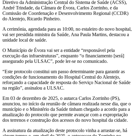
Diretivo da Administração Central do Sistema de Saúde (ACSS),
André Trindade, da Câmara de Évora, Carlos Zorrinho, e da
Comissão de Coordenação e Desenvolvimento Regional (CCDR)
do Alentejo, Ricardo Pinheiro.
A cerimónia, agendada para as 10:00, no estaleiro do novo hospital,
vai ser presidida ministra da Saúde, Ana Paula Martins, destacou a
unidade local de saúde.
O Município de Évora vai ser a entidade “responsável pela
execução das infraestruturas”, enquanto “o financiamento [será]
assegurado pela ULSAC”, pode ler-se no comunicado.
“Este protocolo constitui um passo determinante para garantir as
condições de funcionamento do Hospital Central do Alentejo,
reforçando a capacidade de resposta do Serviço Nacional de Saúde
na região”, assinalou a ULSAC.
Em 03 de dezembro de 2025, o autarca Carlos Zorrinho (PS),
anunciou, no início da reunião de câmara realizada nesse dia, que o
município e o Ministério da Saúde tinham chegado a acordo para a
atualização do protocolo que permite avançar com a expropriação
dos terrenos e construção dos acessos do novo hospital da cidade.
A assinatura da atualização deste protocolo vinha a arrastar-se, há
algum tempo e, em abril de 2025, o antecessor de Zorrinho no