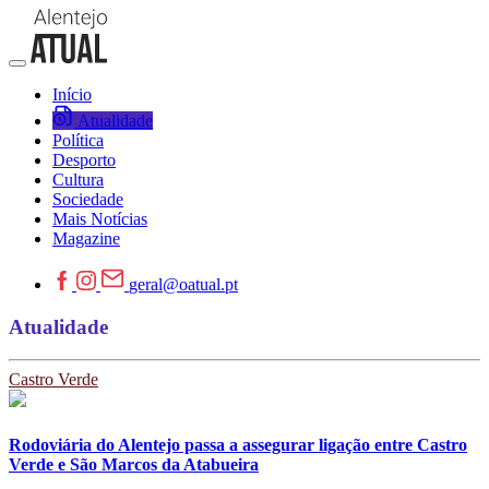
Início
Atualidade
Política
Desporto
Cultura
Sociedade
Mais Notícias
Magazine
geral@oatual.pt
Atualidade
Castro Verde
Rodoviária do Alentejo passa a assegurar ligação entre Castro
Verde e São Marcos da Atabueira