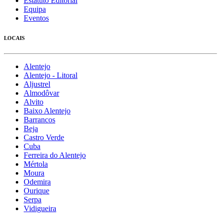
Estatuto Editorial
Equipa
Eventos
LOCAIS
Alentejo
Alentejo - Litoral
Aljustrel
Almodôvar
Alvito
Baixo Alentejo
Barrancos
Beja
Castro Verde
Cuba
Ferreira do Alentejo
Mértola
Moura
Odemira
Ourique
Serpa
Vidigueira