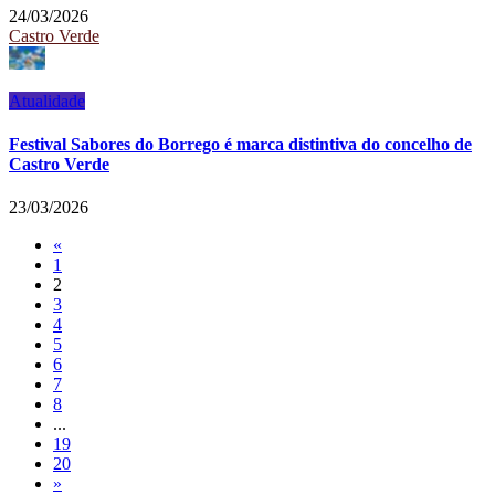
24/03/2026
Castro Verde
Atualidade
Festival Sabores do Borrego é marca distintiva do concelho de
Castro Verde
23/03/2026
«
1
2
3
4
5
6
7
8
...
19
20
»