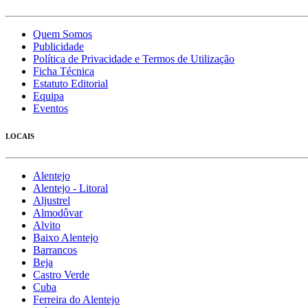
Quem Somos
Publicidade
Política de Privacidade e Termos de Utilização
Ficha Técnica
Estatuto Editorial
Equipa
Eventos
LOCAIS
Alentejo
Alentejo - Litoral
Aljustrel
Almodôvar
Alvito
Baixo Alentejo
Barrancos
Beja
Castro Verde
Cuba
Ferreira do Alentejo