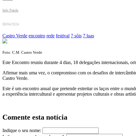
Inês Patola
08/04/2024
Castro Verde
encontro
rede
festival
7 sóis
7 luas
Foto: C.M. Castro Verde
Este Encontro reuniu durante 4 dias, 18 delegações internacionais, o
Afirmar mais uma vez, o compromisso com os desafios de intercâmbio c
Castro Verde.
Este é um encontro anual que pretende estreitar os laços entre o mundo
a experiência intercultural e apresentar projetos culturais e obras art
Comente esta notícia
Indique o seu nome: