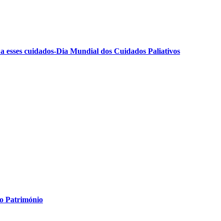
 a esses cuidados-Dia Mundial dos Cuidados Paliativos
do Património