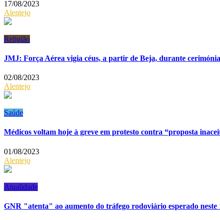
17/08/2023
Alentejo
Religião
JMJ: Força Aérea vigia céus, a partir de Beja, durante cerimónia
02/08/2023
Alentejo
Saúde
Médicos voltam hoje à greve em protesto contra “proposta inace
01/08/2023
Alentejo
Atualidade
GNR "atenta" ao aumento do tráfego rodoviário esperado neste 