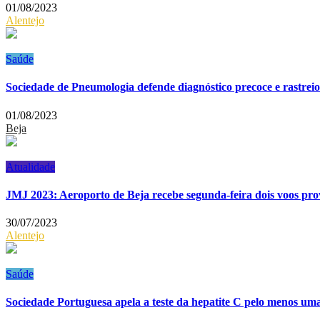
01/08/2023
Alentejo
Saúde
Sociedade de Pneumologia defende diagnóstico precoce e rastrei
01/08/2023
Beja
Atualidade
JMJ 2023: Aeroporto de Beja recebe segunda-feira dois voos prov
30/07/2023
Alentejo
Saúde
Sociedade Portuguesa apela a teste da hepatite C pelo menos uma