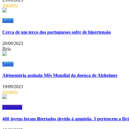
Alentejo
Saúde
Cerca de um terço dos portugueses sofre de hipertensão
20/09/2023
Beja
Saúde
Alémemória assinala Mês Mundial da doença de Alzheimer
19/09/2023
Alentejo
Atualidade
408 jovens foram libertados devido à amnistia. 3 pertencem a Be