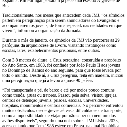
Espanha. Em Portugal passaram já pelas dioceses do Algarve e de
Beja.
Tradicionalmente, nos meses que antecedem cada JMJ, “os símbolos
partem em peregrinação para serem anunciadores do Evangelho e
acompanharem os jovens, de forma especial, nas realidades em que
vivem”, informou a organização da Jornada.
Durante o mês de janeiro, os símbolos da JMJ vão percorrer as 29
paróquias da arquidiocese de Évora, visitando instituições como
escolas, lares, estabelecimentos prisionais, entre outras.
Com 3,8 metros de altura, a Cruz peregrina, construída a propósito
do Ano Santo, em 1983, foi confiada por João Paulo II aos jovens
no Domingo de Ramos do ano seguinte, para que fosse levada por
todo o mundo. Desde aí, a Cruz peregrina, feita em madeira, iniciou
uma peregrinação que já a levou a quase 90 países.
“Foi transportada a pé, de barco e até por meios pouco comuns
como trenós, gruas ou tratores. Passou pela selva, visitou igrejas,
centros de detenção juvenis, prisões, escolas, universidades,
hospitais, monumentos e centros comerciais. No percurso enfrentou
muitos obstáculos: desde greves aéreas a dificuldades de transporte,
como a impossibilidade de viajar por não caber em nenhum dos
aviões disponíveis”, segundo uma nota sobre a JMJ Lisboa 2023,
acrescentando que “em 1985 esteve em Praga, na atual República