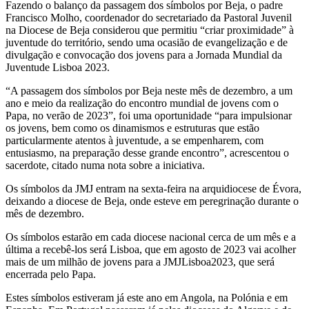
Fazendo o balanço da passagem dos símbolos por Beja, o padre
Francisco Molho, coordenador do secretariado da Pastoral Juvenil
na Diocese de Beja considerou que permitiu “criar proximidade” à
juventude do território, sendo uma ocasião de evangelização e de
divulgação e convocação dos jovens para a Jornada Mundial da
Juventude Lisboa 2023.
“A passagem dos símbolos por Beja neste mês de dezembro, a um
ano e meio da realização do encontro mundial de jovens com o
Papa, no verão de 2023”, foi uma oportunidade “para impulsionar
os jovens, bem como os dinamismos e estruturas que estão
particularmente atentos à juventude, a se empenharem, com
entusiasmo, na preparação desse grande encontro”, acrescentou o
sacerdote, citado numa nota sobre a iniciativa.
Os símbolos da JMJ entram na sexta-feira na arquidiocese de Évora,
deixando a diocese de Beja, onde esteve em peregrinação durante o
mês de dezembro.
Os símbolos estarão em cada diocese nacional cerca de um mês e a
última a recebê-los será Lisboa, que em agosto de 2023 vai acolher
mais de um milhão de jovens para a JMJLisboa2023, que será
encerrada pelo Papa.
Estes símbolos estiveram já este ano em Angola, na Polónia e em