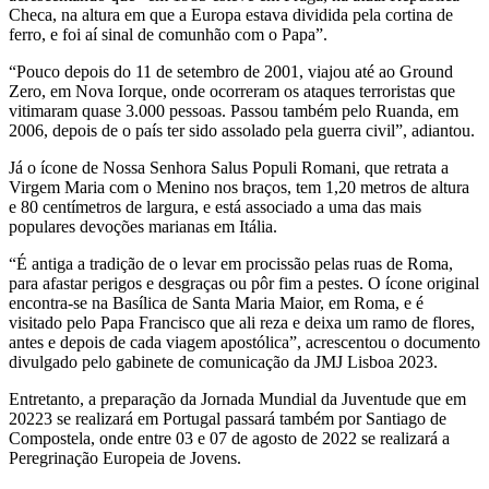
Checa, na altura em que a Europa estava dividida pela cortina de
ferro, e foi aí sinal de comunhão com o Papa”.
“Pouco depois do 11 de setembro de 2001, viajou até ao Ground
Zero, em Nova Iorque, onde ocorreram os ataques terroristas que
vitimaram quase 3.000 pessoas. Passou também pelo Ruanda, em
2006, depois de o país ter sido assolado pela guerra civil”, adiantou.
Já o ícone de Nossa Senhora Salus Populi Romani, que retrata a
Virgem Maria com o Menino nos braços, tem 1,20 metros de altura
e 80 centímetros de largura, e está associado a uma das mais
populares devoções marianas em Itália.
“É antiga a tradição de o levar em procissão pelas ruas de Roma,
para afastar perigos e desgraças ou pôr fim a pestes. O ícone original
encontra-se na Basílica de Santa Maria Maior, em Roma, e é
visitado pelo Papa Francisco que ali reza e deixa um ramo de flores,
antes e depois de cada viagem apostólica”, acrescentou o documento
divulgado pelo gabinete de comunicação da JMJ Lisboa 2023.
Entretanto, a preparação da Jornada Mundial da Juventude que em
20223 se realizará em Portugal passará também por Santiago de
Compostela, onde entre 03 e 07 de agosto de 2022 se realizará a
Peregrinação Europeia de Jovens.