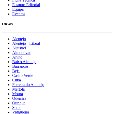
Ficha Técnica
Estatuto Editorial
Equipa
Eventos
LOCAIS
Alentejo
Alentejo - Litoral
Aljustrel
Almodôvar
Alvito
Baixo Alentejo
Barrancos
Beja
Castro Verde
Cuba
Ferreira do Alentejo
Mértola
Moura
Odemira
Ourique
Serpa
Vidigueira