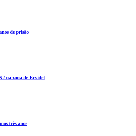
nos de prisão
N2 na zona de Ervidel
imos três anos