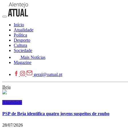
Início
Atualidade
Política
Desporto
Cultura
Sociedade
Mais Notícias
Magazine
geral@oatual.pt
Beja
Atualidade
PSP de Beja identifica quatro jovens suspeitos de roubo
28/07/2026