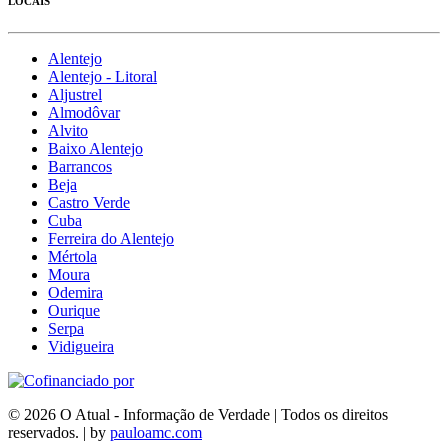
LOCAIS
Alentejo
Alentejo - Litoral
Aljustrel
Almodôvar
Alvito
Baixo Alentejo
Barrancos
Beja
Castro Verde
Cuba
Ferreira do Alentejo
Mértola
Moura
Odemira
Ourique
Serpa
Vidigueira
© 2026 O Atual - Informação de Verdade | Todos os direitos
reservados. | by
pauloamc.com