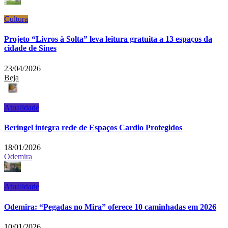
Cultura
Projeto “Livros à Solta” leva leitura gratuita a 13 espaços da
cidade de Sines
23/04/2026
Beja
Atualidade
Beringel integra rede de Espaços Cardio Protegidos
18/01/2026
Odemira
Atualidade
Odemira: “Pegadas no Mira” oferece 10 caminhadas em 2026
10/01/2026