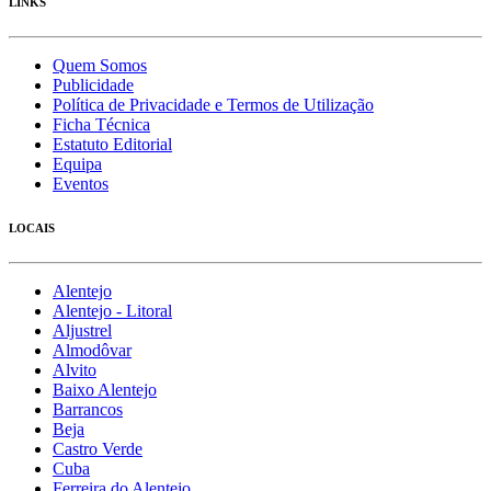
LINKS
Quem Somos
Publicidade
Política de Privacidade e Termos de Utilização
Ficha Técnica
Estatuto Editorial
Equipa
Eventos
LOCAIS
Alentejo
Alentejo - Litoral
Aljustrel
Almodôvar
Alvito
Baixo Alentejo
Barrancos
Beja
Castro Verde
Cuba
Ferreira do Alentejo