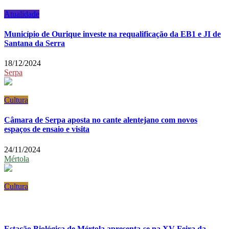
Atualidade
Município de Ourique investe na requalificação da EB1 e JI de
Santana da Serra
18/12/2024
Serpa
Cultura
Câmara de Serpa aposta no cante alentejano com novos
espaços de ensaio e visita
24/11/2024
Mértola
Cultura
Estação Biológica de Mértola apresenta-se na XV Feira da