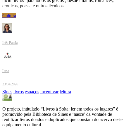
inclui livros ‘para todos os gostos’, desde infantis, romances,
crónicas, poesia e outros técnicos.
Cultura
Inês Patola
Lusa
23/04/2026
Sines
livros
espaços
incentivar
leitura
O projeto, intitulado “Livros à Solta: ler em todos os lugares” é
promovido pela Biblioteca de Sines e ‘nasce’ da vontade de
reutilizar livros doados e duplicados que constam do acervo deste
equipamento cultural.