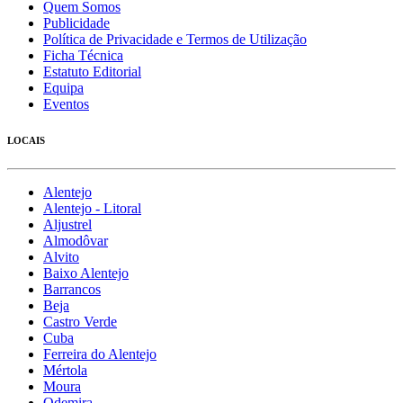
Quem Somos
Publicidade
Política de Privacidade e Termos de Utilização
Ficha Técnica
Estatuto Editorial
Equipa
Eventos
LOCAIS
Alentejo
Alentejo - Litoral
Aljustrel
Almodôvar
Alvito
Baixo Alentejo
Barrancos
Beja
Castro Verde
Cuba
Ferreira do Alentejo
Mértola
Moura
Odemira