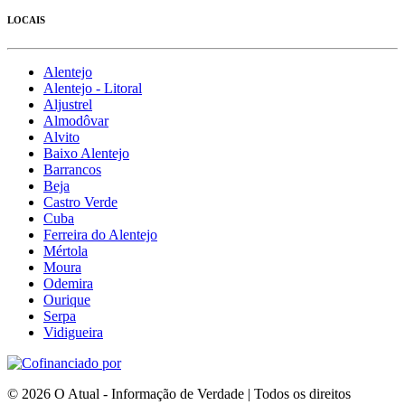
LOCAIS
Alentejo
Alentejo - Litoral
Aljustrel
Almodôvar
Alvito
Baixo Alentejo
Barrancos
Beja
Castro Verde
Cuba
Ferreira do Alentejo
Mértola
Moura
Odemira
Ourique
Serpa
Vidigueira
© 2026 O Atual - Informação de Verdade | Todos os direitos