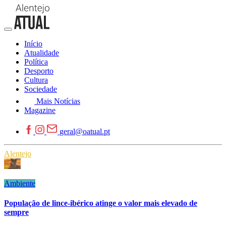
Início
Atualidade
Política
Desporto
Cultura
Sociedade
Mais Notícias
Magazine
geral@oatual.pt
Alentejo
Ambiente
População de lince-ibérico atinge o valor mais elevado de
sempre