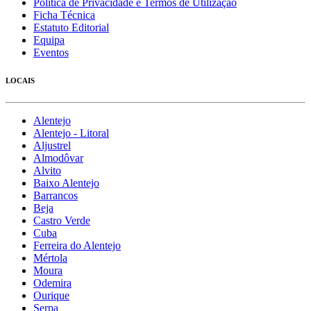
Política de Privacidade e Termos de Utilização
Ficha Técnica
Estatuto Editorial
Equipa
Eventos
LOCAIS
Alentejo
Alentejo - Litoral
Aljustrel
Almodôvar
Alvito
Baixo Alentejo
Barrancos
Beja
Castro Verde
Cuba
Ferreira do Alentejo
Mértola
Moura
Odemira
Ourique
Serpa