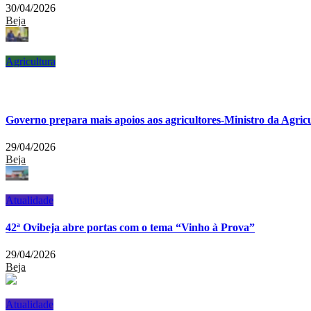
30/04/2026
Beja
Agricultura
Governo prepara mais apoios aos agricultores-Ministro da Agric
29/04/2026
Beja
Atualidade
42ª Ovibeja abre portas com o tema “Vinho à Prova”
29/04/2026
Beja
Atualidade