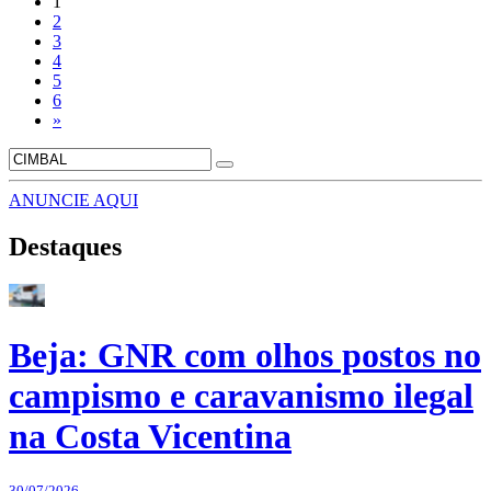
1
2
3
4
5
6
»
ANUNCIE AQUI
Destaques
Beja: GNR com olhos postos no
campismo e caravanismo ilegal
na Costa Vicentina
30/07/2026