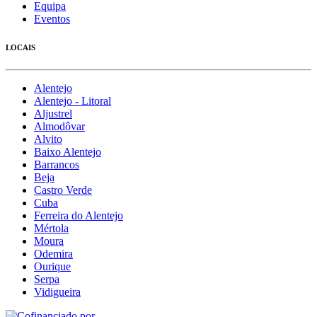
Equipa
Eventos
LOCAIS
Alentejo
Alentejo - Litoral
Aljustrel
Almodôvar
Alvito
Baixo Alentejo
Barrancos
Beja
Castro Verde
Cuba
Ferreira do Alentejo
Mértola
Moura
Odemira
Ourique
Serpa
Vidigueira