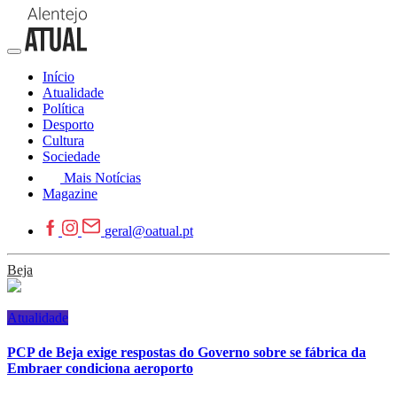
Início
Atualidade
Política
Desporto
Cultura
Sociedade
Mais Notícias
Magazine
geral@oatual.pt
Beja
Atualidade
PCP de Beja exige respostas do Governo sobre se fábrica da
Embraer condiciona aeroporto