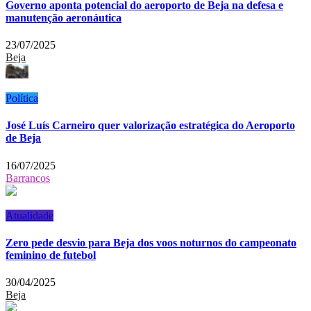
Governo aponta potencial do aeroporto de Beja na defesa e
manutenção aeronáutica
23/07/2025
Beja
Política
José Luís Carneiro quer valorização estratégica do Aeroporto
de Beja
16/07/2025
Barrancos
Atualidade
Zero pede desvio para Beja dos voos noturnos do campeonato
feminino de futebol
30/04/2025
Beja