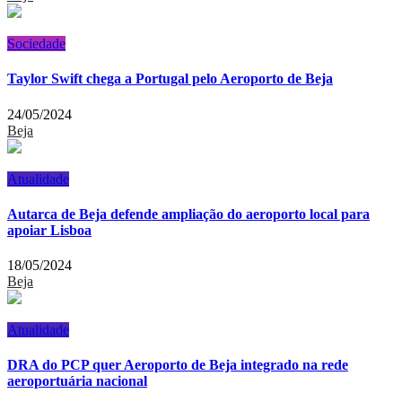
Sociedade
Taylor Swift chega a Portugal pelo Aeroporto de Beja
24/05/2024
Beja
Atualidade
Autarca de Beja defende ampliação do aeroporto local para
apoiar Lisboa
18/05/2024
Beja
Atualidade
DRA do PCP quer Aeroporto de Beja integrado na rede
aeroportuária nacional