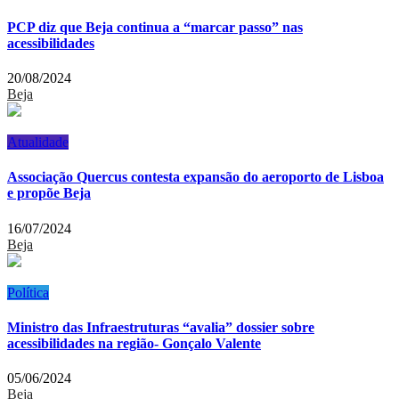
PCP diz que Beja continua a “marcar passo” nas
acessibilidades
20/08/2024
Beja
Atualidade
Associação Quercus contesta expansão do aeroporto de Lisboa
e propõe Beja
16/07/2024
Beja
Política
Ministro das Infraestruturas “avalia” dossier sobre
acessibilidades na região- Gonçalo Valente
05/06/2024
Beja