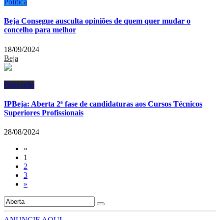
Política
Beja Consegue ausculta opiniões de quem quer mudar o
concelho para melhor
18/09/2024
Beja
Educação
IPBeja: Aberta 2ª fase de candidaturas aos Cursos Técnicos
Superiores Profissionais
28/08/2024
«
1
2
3
»
ANUNCIE AQUI