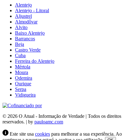
Alentejo
Alentejo - Litoral
Aljustrel
Almodôvar
Alvito
Baixo Alentejo
Barrancos
Beja
Castro Verde
Cuba
Ferreira do Alentejo
Mértola
Moura
Odemira
Ourique
Serpa
Vidigueira
© 2026 O Atual - Informação de Verdade | Todos os direitos
reservados. | by
pauloamc.com
Este site usa
cookies
para melhorar a sua experiência. Ao
continuar a navegar estará a aceitar a sua utilização.