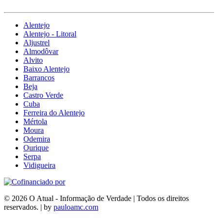
Alentejo
Alentejo - Litoral
Aljustrel
Almodôvar
Alvito
Baixo Alentejo
Barrancos
Beja
Castro Verde
Cuba
Ferreira do Alentejo
Mértola
Moura
Odemira
Ourique
Serpa
Vidigueira
© 2026 O Atual - Informação de Verdade | Todos os direitos
reservados. | by
pauloamc.com