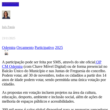
Atualidade
Inês Patola
23/11/2025
Odemira
Orçamento
Participativo
2025
A participação pode ser feita por SMS, através do site oficial
OP
CM Odemira
(com Chave Móvel Digital) ou de forma presencial no
Balcão Único do Município e nas Juntas de Freguesia do concelho.
Podem votar, até 30 de novembro, todos os cidadãos a partir dos 14
anos de idade podem votar, sendo permitida uma única votação por
cidadão.
As propostas em votação incluem projetos na área da cultura,
educação, desporto, ambiente e inclusão social, além de ações de
melhoria de espaços públicos e acessibilidades.
300 mil euros é valor global disponível para as propostas vencedoras