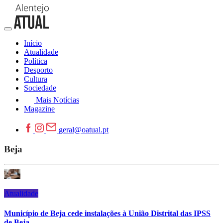
Início
Atualidade
Política
Desporto
Cultura
Sociedade
Mais Notícias
Magazine
geral@oatual.pt
Beja
Atualidade
Município de Beja cede instalações à União Distrital das IPSS
de Beja