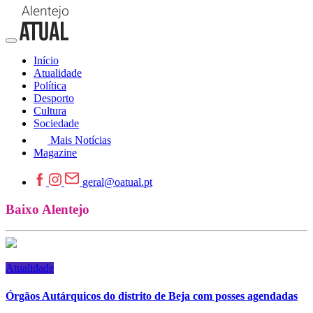
Início
Atualidade
Política
Desporto
Cultura
Sociedade
Mais Notícias
Magazine
geral@oatual.pt
Baixo Alentejo
Atualidade
Órgãos Autárquicos do distrito de Beja com posses agendadas