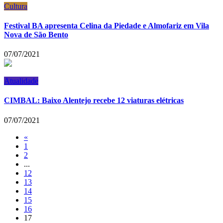
Cultura
Festival BA apresenta Celina da Piedade e Almofariz em Vila
Nova de São Bento
07/07/2021
Atualidade
CIMBAL: Baixo Alentejo recebe 12 viaturas elétricas
07/07/2021
«
1
2
...
12
13
14
15
16
17