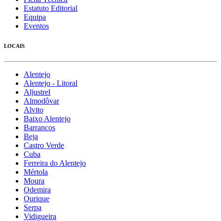
Estatuto Editorial
Equipa
Eventos
LOCAIS
Alentejo
Alentejo - Litoral
Aljustrel
Almodôvar
Alvito
Baixo Alentejo
Barrancos
Beja
Castro Verde
Cuba
Ferreira do Alentejo
Mértola
Moura
Odemira
Ourique
Serpa
Vidigueira