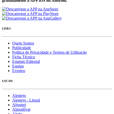
gratuítamente a APP iOS ou Android.
LINKS
Quem Somos
Publicidade
Política de Privacidade e Termos de Utilização
Ficha Técnica
Estatuto Editorial
Equipa
Eventos
LOCAIS
Alentejo
Alentejo - Litoral
Aljustrel
Almodôvar
Alvito