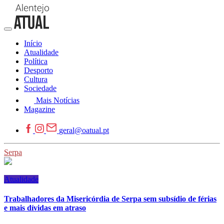
Início
Atualidade
Política
Desporto
Cultura
Sociedade
Mais Notícias
Magazine
geral@oatual.pt
Serpa
Atualidade
Trabalhadores da Misericórdia de Serpa sem subsídio de férias
e mais dívidas em atraso