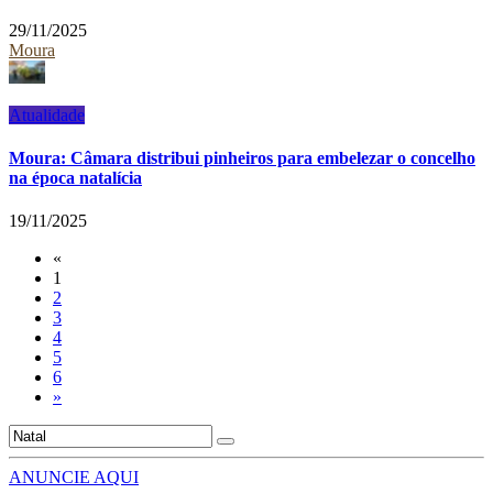
29/11/2025
Moura
Atualidade
Moura: Câmara distribui pinheiros para embelezar o concelho
na época natalícia
19/11/2025
«
1
2
3
4
5
6
»
ANUNCIE AQUI