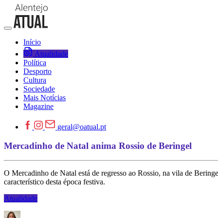
Início
Atualidade
Política
Desporto
Cultura
Sociedade
Mais Notícias
Magazine
geral@oatual.pt
Mercadinho de Natal anima Rossio de Beringel
O Mercadinho de Natal está de regresso ao Rossio, na vila de Beringel
característico desta época festiva.
Atualidade