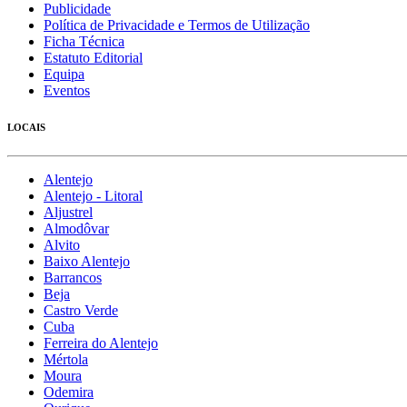
Publicidade
Política de Privacidade e Termos de Utilização
Ficha Técnica
Estatuto Editorial
Equipa
Eventos
LOCAIS
Alentejo
Alentejo - Litoral
Aljustrel
Almodôvar
Alvito
Baixo Alentejo
Barrancos
Beja
Castro Verde
Cuba
Ferreira do Alentejo
Mértola
Moura
Odemira