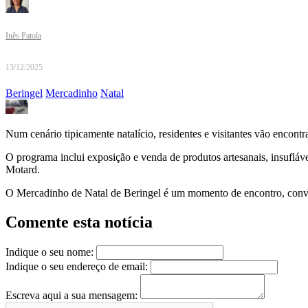
Inês Patola
13/12/2025
Beringel
Mercadinho
Natal
Num cenário tipicamente natalício, residentes e visitantes vão encontr
O programa inclui exposição e venda de produtos artesanais, insufláve
Motard.
O Mercadinho de Natal de Beringel é um momento de encontro, convívi
Comente esta notícia
Indique o seu nome:
Indique o seu endereço de email:
Escreva aqui a sua mensagem: