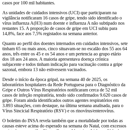
casos por 100 mil habitantes.
As unidades de cuidados intensivos (UCI) que participaram na
vigilância notificaram 16 casos de gripe, tendo sido identificado o
vírus influenza A(H3) num doente e influenza A não subtipado nos
restantes 15. A proporção de casos de gripe em UCI subiu para
14,8%, face aos 7,5% registados na semana anterior.
Quanto ao perfil dos doentes internados em cuidados intensivos, sete
tinham 65 ou mais anos, cinco situavam-se no escalão dos 55 aos 64
anos, três entre os 45 e os 54 anos e um pertencia ao grupo etário
dos 18 aos 24 anos. A maioria apresentava doença crónica
subjacente e todos tinham indicação para vacinação contra a gripe
sazonal, embora 13 não estivessem vacinados.
Desde o início da época gripal, na semana 40 de 2025, os
laboratórios hospitalares da Rede Portuguesa para o Diagnóstico da
Gripe e Outros Vírus Respiratórios notificaram cerca de 52 mil
casos de infeção respiratória, tendo sido confirmados 9.620 casos de
gripe. Foram ainda identificados outros agentes respiratórios em
3.893 situações, com destaque, na última semana analisada, para o
Vírus Sincicial Respiratório (RSV) e os rinovírus/enterovírus.
O boletim do INSA revela também que a mortalidade por todas as
causas esteve acima do esperado na semana do Natal, com excessos