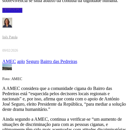
sobrevivência se situa abaixo da conduta da dignidade humana.”
Atualidade
Inês Patola
09/02/2026
AMEC
aplo
Seguro
Bairro das Pedreiras
Foto: AMEC
A AMEC considera que a comunidade cigana do Bairro das
Pedreiras está “esquecida pelos decisores locais regionais e
nacionais” e, por isso, afirma que conta com o apoio de António
José Seguro, eleito Presidente da República, “para mediar a solução
deste drama humanitário.”
Ainda segundo a AMEC, continua a verificar-se “um aumento de
situações de discriminação para com as pessoas ciganas, e
ultimamente têm sido mais acentuadas com atitudes discriminatórias