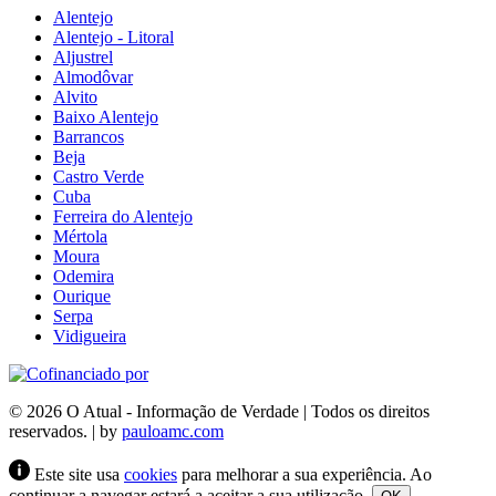
Alentejo
Alentejo - Litoral
Aljustrel
Almodôvar
Alvito
Baixo Alentejo
Barrancos
Beja
Castro Verde
Cuba
Ferreira do Alentejo
Mértola
Moura
Odemira
Ourique
Serpa
Vidigueira
© 2026 O Atual - Informação de Verdade | Todos os direitos
reservados. | by
pauloamc.com
Este site usa
cookies
para melhorar a sua experiência. Ao
continuar a navegar estará a aceitar a sua utilização.