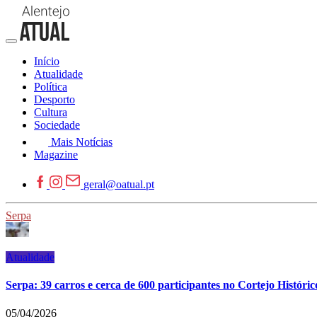
Início
Atualidade
Política
Desporto
Cultura
Sociedade
Mais Notícias
Magazine
geral@oatual.pt
Serpa
Atualidade
Serpa: 39 carros e cerca de 600 participantes no Cortejo Históric
05/04/2026