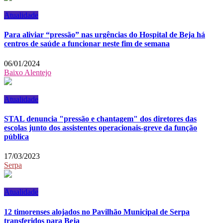
Atualidade
Para aliviar “pressão” nas urgências do Hospital de Beja há
centros de saúde a funcionar neste fim de semana
06/01/2024
Baixo Alentejo
Atualidade
STAL denuncia "pressão e chantagem" dos diretores das
escolas junto dos assistentes operacionais-greve da função
pública
17/03/2023
Serpa
Atualidade
12 timorenses alojados no Pavilhão Municipal de Serpa
transferidos para Beja