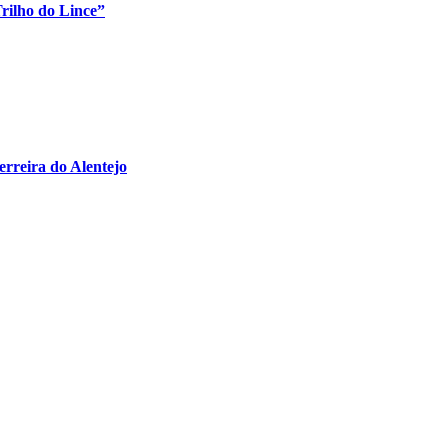
rilho do Lince”
erreira do Alentejo