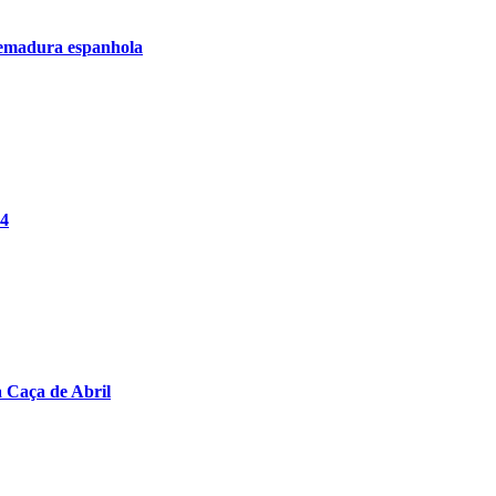
remadura espanhola
24
a Caça de Abril