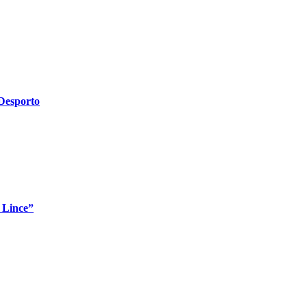
 Desporto
 Lince”