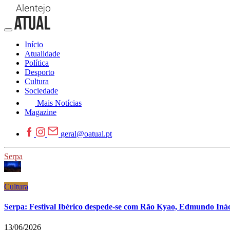
Início
Atualidade
Política
Desporto
Cultura
Sociedade
Mais Notícias
Magazine
geral@oatual.pt
Serpa
Cultura
Serpa: Festival Ibérico despede-se com Rão Kyao, Edmundo Inác
13/06/2026