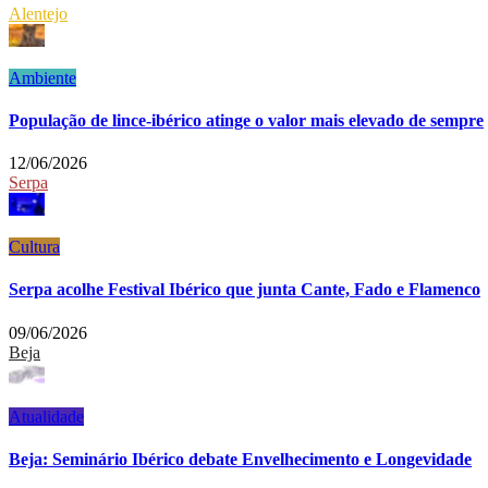
Alentejo
Ambiente
População de lince-ibérico atinge o valor mais elevado de sempre
12/06/2026
Serpa
Cultura
Serpa acolhe Festival Ibérico que junta Cante, Fado e Flamenco
09/06/2026
Beja
Atualidade
Beja: Seminário Ibérico debate Envelhecimento e Longevidade