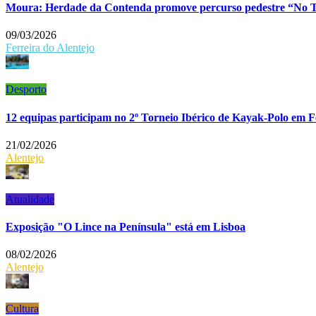
Moura: Herdade da Contenda promove percurso pedestre “No T
09/03/2026
Ferreira do Alentejo
Desporto
12 equipas participam no 2º Torneio Ibérico de Kayak-Polo em F
21/02/2026
Alentejo
Atualidade
Exposição "O Lince na Península" está em Lisboa
08/02/2026
Alentejo
Cultura