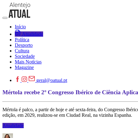
Início
Atualidade
Política
Desporto
Cultura
Sociedade
Mais Notícias
Magazine
geral@oatual.pt
Mértola recebe 2º Congresso Ibérico de Ciência Aplic
Mértola é palco, a partir de hoje e até sexta-feira, do Congresso Ib
edição, em 2029, realizou-se em Ciudad Real, na vizinha Espanha.
Atualidade