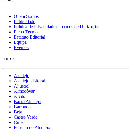
Quem Somos
Publicidade
Política de Privacidade e Termos de Utilização
Ficha Técnica
Estatuto Editorial
Equipa
Eventos
LOCAIS
Alentejo
Alentejo - Litoral
Aljustrel
Almodôvar
Alvito
Baixo Alentejo
Barrancos
Beja
Castro Verde
Cuba
Ferreira do Alentejo