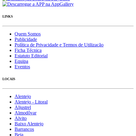
LINKS
Quem Somos
Publicidade
Política de Privacidade e Termos de Utilização
Ficha Técnica
Estatuto Editorial
Equipa
Eventos
LOCAIS
Alentejo
Alentejo - Litoral
Aljustrel
Almodôvar
Alvito
Baixo Alentejo
Barrancos
Beja