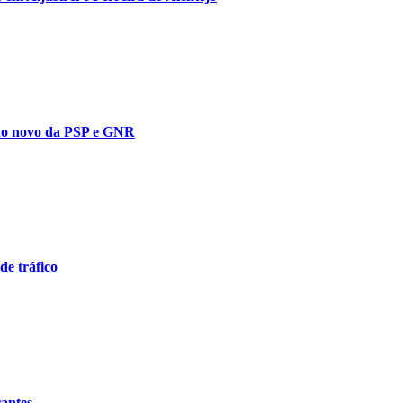
 ano novo da PSP e GNR
de tráfico
rantes