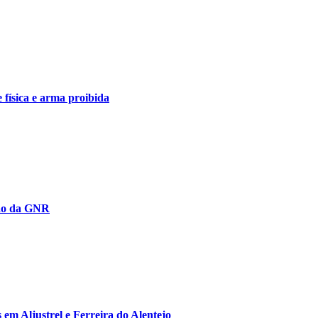
 física e arma proibida
ção da GNR
 em Aljustrel e Ferreira do Alentejo