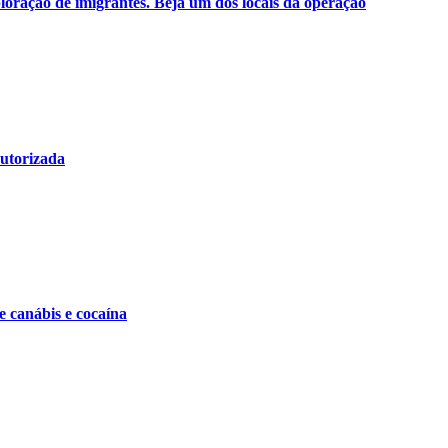
oração de imigrantes. Beja um dos locais da operação
utorizada
e canábis e cocaína