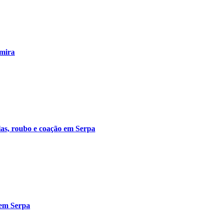
emira
olas, roubo e coação em Serpa
 em Serpa