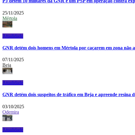
PJ detém 10 militares da GNR e um PSP em operação contra expl
25/11/2025
Mértola
Atualidade
GNR detém dois homens em Mértola por caçarem em zona não a
07/11/2025
Beja
Atualidade
GNR detém dois suspeitos de tráfico em Beja e apreende resina d
03/10/2025
Odemira
Atualidade