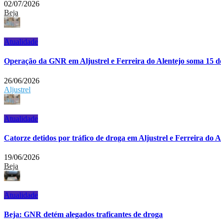
02/07/2026
Beja
Atualidade
Operação da GNR em Aljustrel e Ferreira do Alentejo soma 15 de
26/06/2026
Aljustrel
Atualidade
Catorze detidos por tráfico de droga em Aljustrel e Ferreira do A
19/06/2026
Beja
Atualidade
Beja: GNR detém alegados traficantes de droga