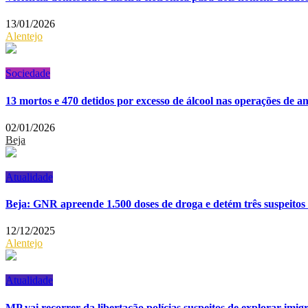
13/01/2026
Alentejo
Sociedade
13 mortos e 470 detidos por excesso de álcool nas operações de
02/01/2026
Beja
Atualidade
Beja: GNR apreende 1.500 doses de droga e detém três suspeitos 
12/12/2025
Alentejo
Atualidade
MP vai recorrer da libertação polícias suspeitos de explorar imig