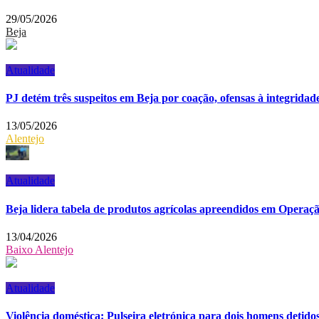
29/05/2026
Beja
Atualidade
PJ detém três suspeitos em Beja por coação, ofensas à integridade
13/05/2026
Alentejo
Atualidade
Beja lidera tabela de produtos agrícolas apreendidos em Opera
13/04/2026
Baixo Alentejo
Atualidade
Violência doméstica: Pulseira eletrónica para dois homens detidos