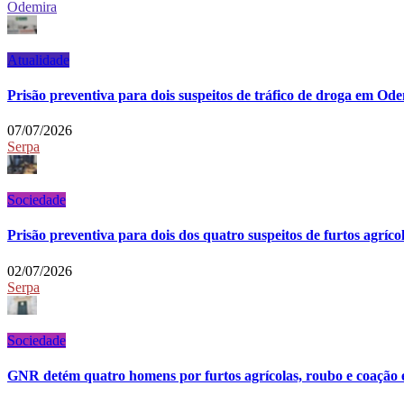
Odemira
Atualidade
Prisão preventiva para dois suspeitos de tráfico de droga em Od
07/07/2026
Serpa
Sociedade
Prisão preventiva para dois dos quatro suspeitos de furtos agríc
02/07/2026
Serpa
Sociedade
GNR detém quatro homens por furtos agrícolas, roubo e coação