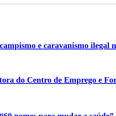
campismo e caravanismo ilegal n
etora do Centro de Emprego e For
 “60 nomes para mudar a saúde”