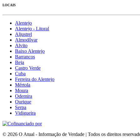
LOCAIS
Alentejo
Alentejo - Litoral
Aljustrel
Almodôvar
Alvito
Baixo Alentejo
Barrancos
Beja
Castro Verde
Cuba
Ferreira do Alentejo
Mértola
Moura
Odemira
Ourique
Serpa
Vidigueira
© 2026 O Atual - Informação de Verdade | Todos os direitos reservad