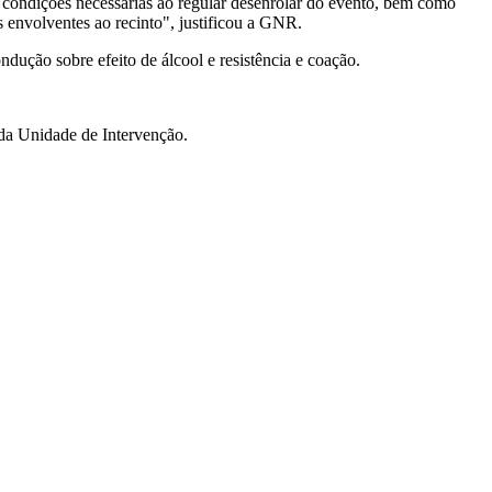
s condições necessárias ao regular desenrolar do evento, bem como
as envolventes ao recinto", justificou a GNR.
ução sobre efeito de álcool e resistência e coação.
da Unidade de Intervenção.