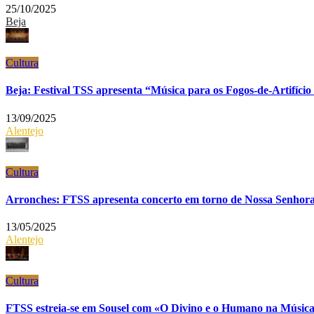
25/10/2025
Beja
Cultura
Beja: Festival TSS apresenta “Música para os Fogos-de-Artifício
13/09/2025
Alentejo
Cultura
Arronches: FTSS apresenta concerto em torno de Nossa Senhora 
13/05/2025
Alentejo
Cultura
FTSS estreia-se em Sousel com «O Divino e o Humano na Música