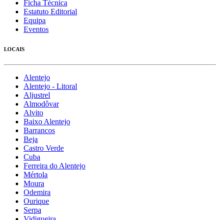
Ficha Técnica
Estatuto Editorial
Equipa
Eventos
LOCAIS
Alentejo
Alentejo - Litoral
Aljustrel
Almodôvar
Alvito
Baixo Alentejo
Barrancos
Beja
Castro Verde
Cuba
Ferreira do Alentejo
Mértola
Moura
Odemira
Ourique
Serpa
Vidigueira