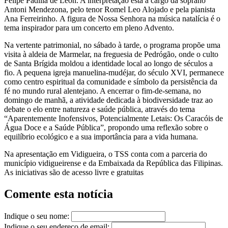
Felipe Padilla de León. A interpretação está a cargo da soprano
Antoni Mendezona, pelo tenor Romel Leo Alojado e pela pianista
Ana Ferreirinho. A figura de Nossa Senhora na música natalícia é o
tema inspirador para um concerto em pleno Advento.
Na vertente patrimonial, no sábado à tarde, o programa propõe uma
visita à aldeia de Marmelar, na freguesia de Pedrógão, onde o culto
de Santa Brígida moldou a identidade local ao longo de séculos a
fio. A pequena igreja manuelina-mudéjar, do século XVI, permanece
como centro espiritual da comunidade e símbolo da persistência da
fé no mundo rural alentejano. A encerrar o fim-de-semana, no
domingo de manhã, a atividade dedicada à biodiversidade traz ao
debate o elo entre natureza e saúde pública, através do tema
“Aparentemente Inofensivos, Potencialmente Letais: Os Caracóis de
Água Doce e a Saúde Pública”, propondo uma reflexão sobre o
equilíbrio ecológico e a sua importância para a vida humana.
Na apresentação em Vidigueira, o TSS conta com a parceria do
município vidigueirense e da Embaixada da República das Filipinas.
As iniciativas são de acesso livre e gratuitas
Comente esta notícia
Indique o seu nome:
Indique o seu endereço de email: