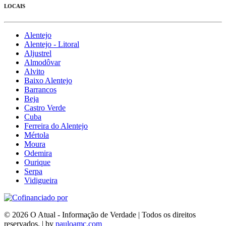
LOCAIS
Alentejo
Alentejo - Litoral
Aljustrel
Almodôvar
Alvito
Baixo Alentejo
Barrancos
Beja
Castro Verde
Cuba
Ferreira do Alentejo
Mértola
Moura
Odemira
Ourique
Serpa
Vidigueira
© 2026 O Atual - Informação de Verdade | Todos os direitos
reservados. | by
pauloamc.com