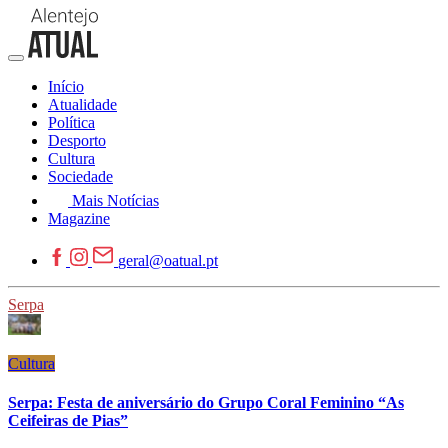
Início
Atualidade
Política
Desporto
Cultura
Sociedade
Mais Notícias
Magazine
geral@oatual.pt
Serpa
Cultura
Serpa: Festa de aniversário do Grupo Coral Feminino “As
Ceifeiras de Pias”