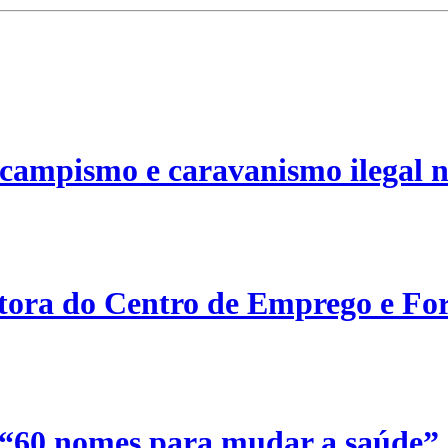
campismo e caravanismo ilegal n
etora do Centro de Emprego e For
 “60 nomes para mudar a saúde”