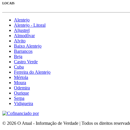
LOCAIS
Alentejo
Alentejo - Litoral
Aljustrel
Almodôvar
Alvito
Baixo Alentejo
Barrancos
Beja
Castro Verde
Cuba
Ferreira do Alentejo
Mértola
Moura
Odemira
Ourique
Serpa
Vidigueira
© 2026 O Atual - Informação de Verdade | Todos os direitos reservad