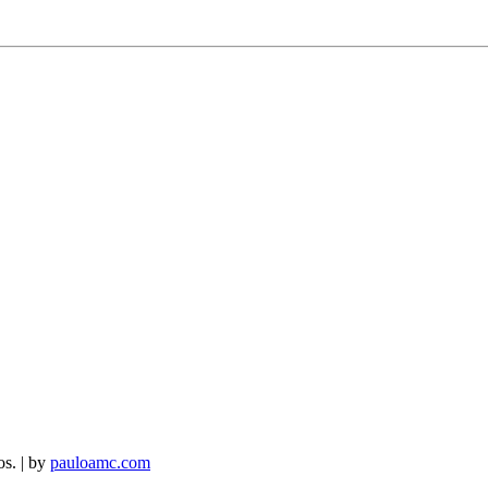
os. | by
pauloamc.com