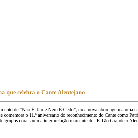
a que celebra o Cante Alentejano
çamento de “Não É Tarde Nem É Cedo”, uma nova abordagem a uma cançã
ue se comemora o 11.º aniversário do reconhecimento do Cante como P
 grupos corais numa interpretação marcante de “É Tão Grande o Alen