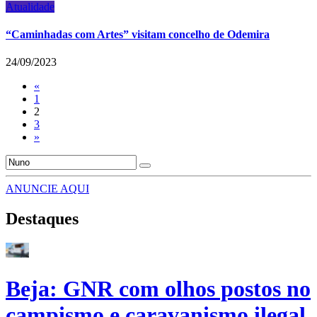
Atualidade
“Caminhadas com Artes” visitam concelho de Odemira
24/09/2023
«
1
2
3
»
ANUNCIE AQUI
Destaques
Beja: GNR com olhos postos no
campismo e caravanismo ilegal