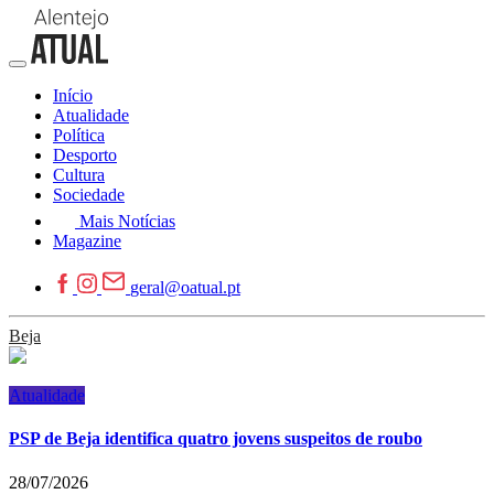
Início
Atualidade
Política
Desporto
Cultura
Sociedade
Mais Notícias
Magazine
geral@oatual.pt
Beja
Atualidade
PSP de Beja identifica quatro jovens suspeitos de roubo
28/07/2026