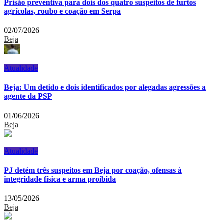
Prisão preventiva para dois dos quatro suspeitos de furtos
agrícolas, roubo e coação em Serpa
02/07/2026
Beja
Atualidade
Beja: Um detido e dois identificados por alegadas agressões a
agente da PSP
01/06/2026
Beja
Atualidade
PJ detém três suspeitos em Beja por coação, ofensas à
integridade física e arma proibida
13/05/2026
Beja