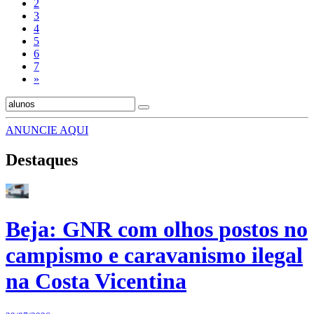
2
3
4
5
6
7
»
ANUNCIE AQUI
Destaques
Beja: GNR com olhos postos no
campismo e caravanismo ilegal
na Costa Vicentina