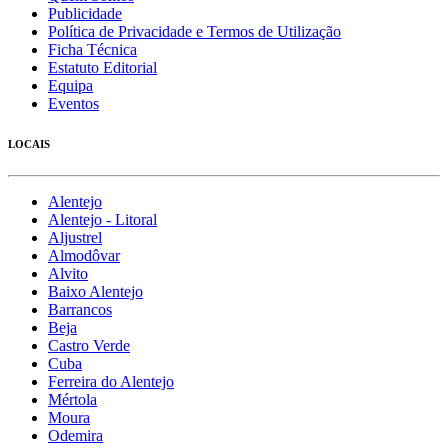
Publicidade
Política de Privacidade e Termos de Utilização
Ficha Técnica
Estatuto Editorial
Equipa
Eventos
LOCAIS
Alentejo
Alentejo - Litoral
Aljustrel
Almodôvar
Alvito
Baixo Alentejo
Barrancos
Beja
Castro Verde
Cuba
Ferreira do Alentejo
Mértola
Moura
Odemira