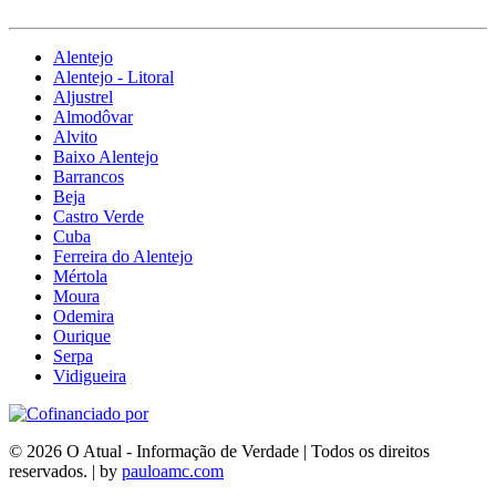
Alentejo
Alentejo - Litoral
Aljustrel
Almodôvar
Alvito
Baixo Alentejo
Barrancos
Beja
Castro Verde
Cuba
Ferreira do Alentejo
Mértola
Moura
Odemira
Ourique
Serpa
Vidigueira
© 2026 O Atual - Informação de Verdade | Todos os direitos
reservados. | by
pauloamc.com