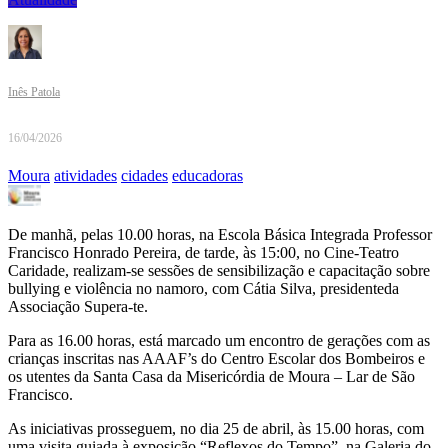
Inês Patola
16/04/2026
Moura
atividades
cidades
educadoras
De manhã, pelas 10.00 horas, na Escola Básica Integrada Professor
Francisco Honrado Pereira, de tarde, às 15:00, no Cine-Teatro
Caridade, realizam-se sessões de sensibilização e capacitação sobre
bullying e violência no namoro, com Cátia Silva, presidenteda
Associação Supera-te.
Para as 16.00 horas, está marcado um encontro de gerações com as
crianças inscritas nas AAAF’s do Centro Escolar dos Bombeiros e
os utentes da Santa Casa da Misericórdia de Moura – Lar de São
Francisco.
As iniciativas prosseguem, no dia 25 de abril, às 15.00 horas, com
uma visita guiada à exposição “Reflexos do Tempo”, na Galeria do